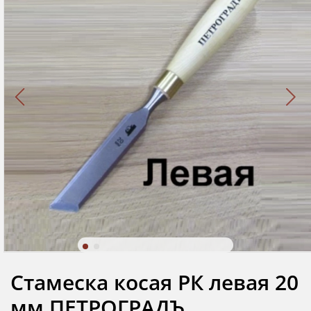
Стамеска косая РК левая 20
мм ПЕТРОГРАДЪ