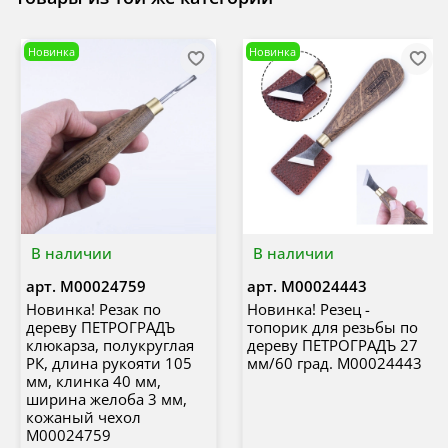
Новинка
Новинка
В наличии
В наличии
арт.
М00024759
арт.
М00024443
Новинка! Резак по
Новинка! Резец -
дереву ПЕТРОГРАДЪ
топорик для резьбы по
клюкарза, полукруглая
дереву ПЕТРОГРАДЪ 27
РК, длина рукояти 105
мм/60 град. М00024443
мм, клинка 40 мм,
ширина желоба 3 мм,
кожаный чехол
М00024759