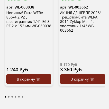
арт.
WE-060038
арт.
WE-003662
Новинка! Бита WERA
АКЦИЯ ДЕШЕВЛЕ 2026!
855/4 Z PZ ,
Трещотка-бита WERA
шестигранник 1/4", E6.3,
8011 Zyklop Mini 4,
PZ 2 x 152 мм WE-060038
хвостовик 1/4" WE-
003662
5 170 Руб
1 240 Руб
3 360 Руб
В корзину
В корзину