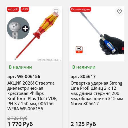
АКЦИЯ!
-35%
Рекомендуем
В наличии
В наличии
арт.
WE-006156
арт.
805617
АКЦИЯ 2026! Отвертка
Отвертка ударная Strong
диэлектрическая
Line Profi Шлиц 2 x 12
крестовая Phillips
мм, длина стержня 200
Kraftform Plus 162 i VDE,
мм, общая длина 315 мм
PH 3 / 150 мм, 006156
Narex 805617
WERA WE-006156
2 725 Руб
1 770 Руб
2 125 Руб