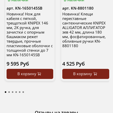
арт.
KN-1650145SB
арт.
KN-8801180
Новинка! Нож для
Новинка! Клещи
кабеля с пяткой,
переставные
трещоткой KNIPEX 146
сантехнические KNIPEX
мм, 2К ручка, для
ALLIGATOR АЛЛИГАТОР
зачистки c опорным
зев 42 мм, длина 180
башмаком режет
мм, фосфатированные,
твердые, прочные
обливные ручки KN-
пластиковые оболочки с
8801180
толщиной стенки до 7
мм KN-1650145SB
9 595 Руб
4 525 Руб
В корзину
В корзину
Отзывы на товары