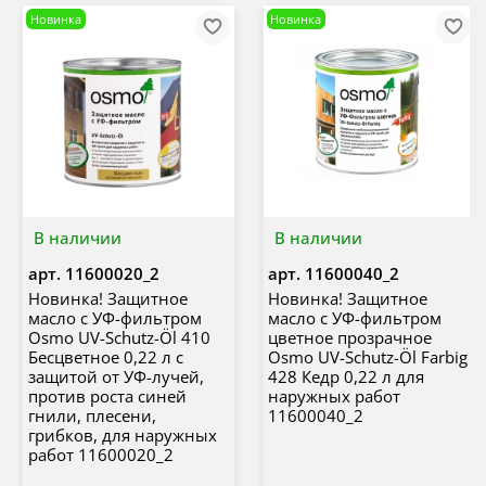
Новинка
Новинка
В наличии
В наличии
арт.
11600020_2
арт.
11600040_2
Новинка! Защитное
Новинка! Защитное
масло с УФ-фильтром
масло с УФ-фильтром
Osmo UV-Schutz-Öl 410
цветное прозрачное
Бесцветное 0,22 л с
Osmo UV-Schutz-Öl Farbig
защитой от УФ-лучей,
428 Кедр 0,22 л для
против роста синей
наружных работ
гнили, плесени,
11600040_2
грибков, для наружных
работ 11600020_2