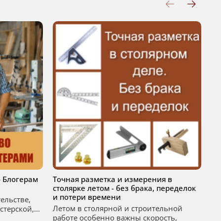
 Блогерам
Точная разметка и измерения в
По
столярке летом - без брака, переделок
ме
и потери времени
тельстве,
По
Летом в столярной и строительной
терской,...
ст
работе особенно важны скорость,
ра