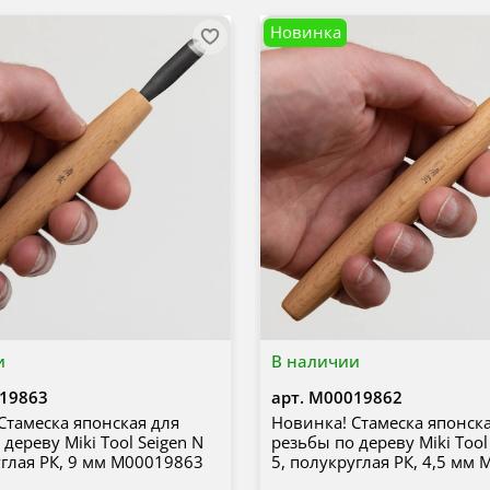
Новинка
и
В наличии
19863
арт.
М00019862
Стамеска японская для
Новинка! Стамеска японск
дереву Miki Tool Seigen N
резьбы по дереву Miki Tool
углая РК, 9 мм М00019863
5, полукруглая РК, 4,5 мм