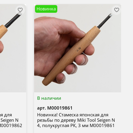
Новинка
В наличии
арт.
М00019861
ая для
Новинка! Стамеска японская для
 Seigen N
резьбы по дереву Miki Tool Seigen N
 М00019862
4, полукруглая РК, 3 мм М00019861