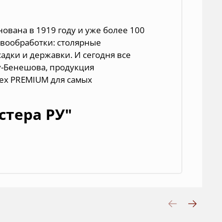
ована в 1919 году и уже более 100
евообработки:
столярные
садки и державки
. И сегодня все
у-Бенешова, продукция
rex PREMIUM для самых
стера РУ"