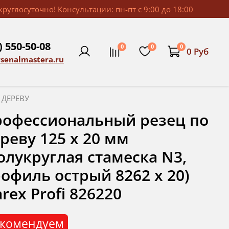
руглосуточно! Консультации: пн-пт с 9:00 до 18:00
) 550-50-08
0
0
0
0 Руб
rsenalmastera.ru
 ДЕРЕВУ
офессиональный резец по
реву 125 х 20 мм
олукруглая стамеска N3,
офиль острый 8262 х 20)
rex Profi 826220
комендуем