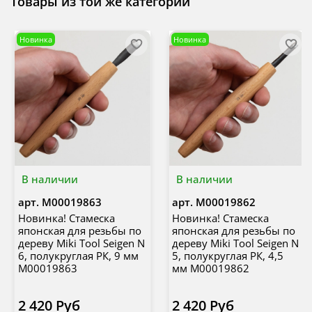
Товары из той же категории
Новинка
Новинка
В наличии
В наличии
арт.
М00019863
арт.
М00019862
Новинка! Стамеска
Новинка! Стамеска
японская для резьбы по
японская для резьбы по
дереву Miki Tool Seigen N
дереву Miki Tool Seigen N
6, полукруглая РК, 9 мм
5, полукруглая РК, 4,5
М00019863
мм М00019862
2 420 Руб
2 420 Руб