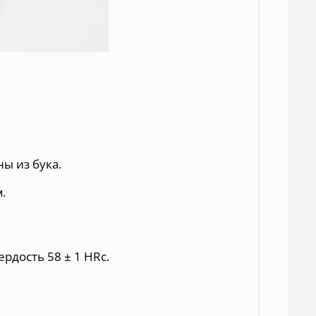
ы из бука.
м
.
рдость 58 ± 1 HRc.