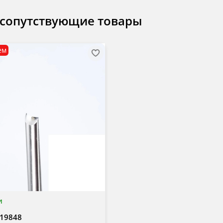
 сопутствующие товары
ем
и
19848