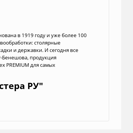
ована в 1919 году и уже более 100
евообработки:
столярные
садки и державки
. И сегодня все
у-Бенешова, продукция
rex PREMIUM для самых
стера РУ"