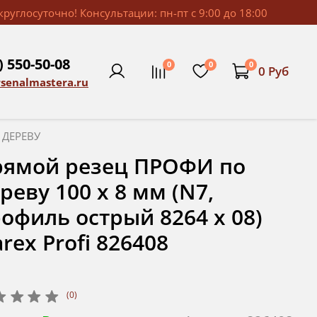
руглосуточно! Консультации: пн-пт с 9:00 до 18:00
) 550-50-08
0
0
0
0 Руб
rsenalmastera.ru
 ДЕРЕВУ
рямой резец ПРОФИ по
реву 100 х 8 мм (N7,
офиль острый 8264 х 08)
rex Profi 826408
(0)