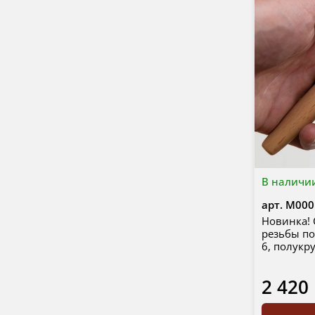
В наличи
арт.
М000
Новинка! 
резьбы по 
6, полукр
2 420