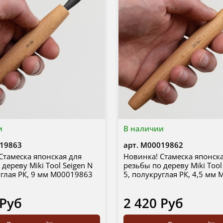
и
В наличии
19863
арт.
М00019862
Стамеска японская для
Новинка! Стамеска японск
дереву Miki Tool Seigen N
резьбы по дереву Miki Tool
углая РК, 9 мм М00019863
5, полукруглая РК, 4,5 мм
 Руб
2 420 Руб