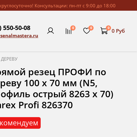
руглосуточно! Консультации: пн-пт с 9:00 до 18:00
) 550-50-08
0
0
0
0 Руб
rsenalmastera.ru
 ДЕРЕВУ
рямой резец ПРОФИ по
реву 100 х 70 мм (N5,
офиль острый 8263 х 70)
rex Profi 826370
комендуем