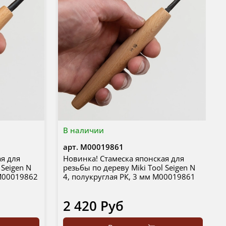
В наличии
арт.
М00019861
ая для
Новинка! Стамеска японская для
 Seigen N
резьбы по дереву Miki Tool Seigen N
 М00019862
4, полукруглая РК, 3 мм М00019861
2 420 Руб