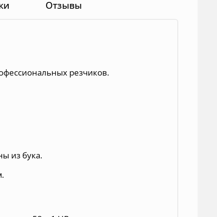
ки
Отзывы
офессиональных резчиков.
ы из бука.
м
.