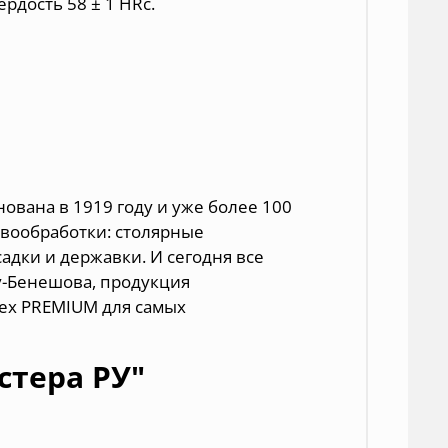
рдость 58 ± 1 HRc.
ована в 1919 году и уже более 100
евообработки:
столярные
садки и державки
. И сегодня все
у-Бенешова, продукция
rex PREMIUM для самых
стера РУ"