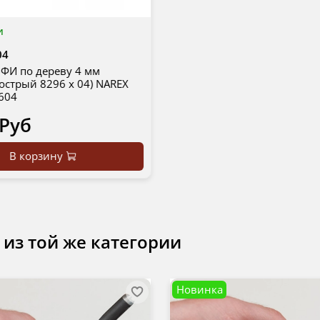
и
04
ФИ по дереву 4 мм
острый 8296 х 04) NAREX
604
 Руб
В корзину
 из той же категории
Новинка