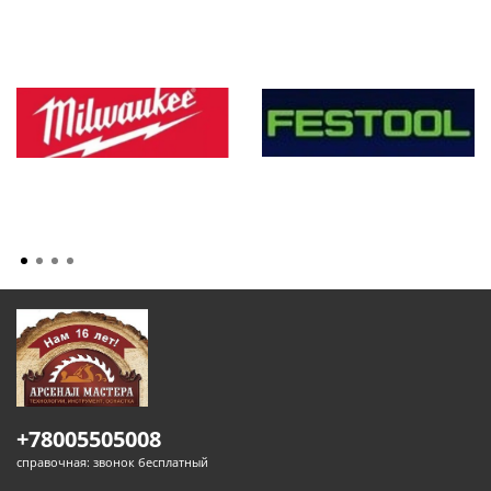
+78005505008
справочная: звонок бесплатный