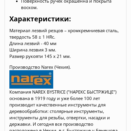
Поверхность
ручек окрашенна
и
покрыта
воском
.
Характеристики:
Материал лезвий резцов – хромкремниевая сталь,
твердость 58 ± 1 HRc.
Длина лезвий - 40 мм
Ширина лезвия 3 мм.
Размер рукояти 145 х 21 мм.
Производство Narex (Чехия).
Компания NAREX BYSTRICE ("НАРЕКС БЫСТРЖИЦЕ")
основана в 1919 году и уже более 100 лет
производит качественные инструменты для
деревообработки:
столярные инструменты,
инструменты для резьбы, отвертки, насадки и
державки
. И сегодня все производство
расположено в Чехии, в г. Быстржице-у-Бенешова,