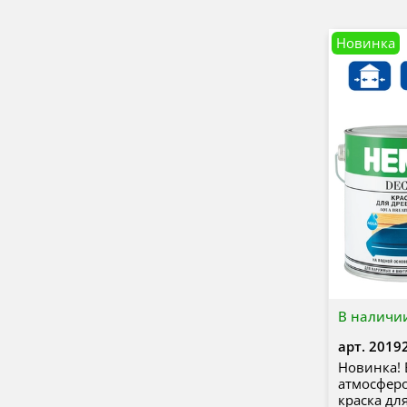
Новинка
В наличи
арт.
2019
Новинка! 
атмосферо
краска дл