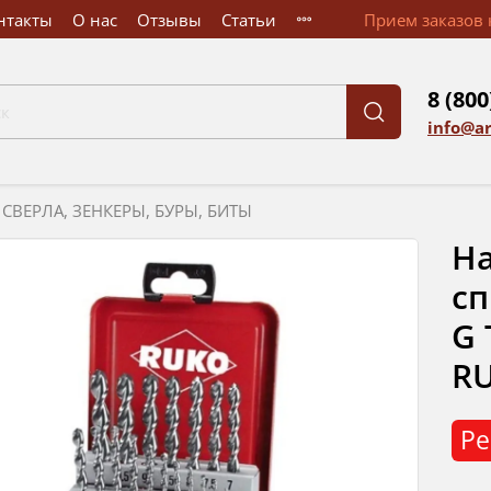
нтакты
О нас
Отзывы
Статьи
Прием заказов к
8 (800
info@a
СВЕРЛА, ЗЕНКЕРЫ, БУРЫ, БИТЫ
На
сп
G 
RU
Ре