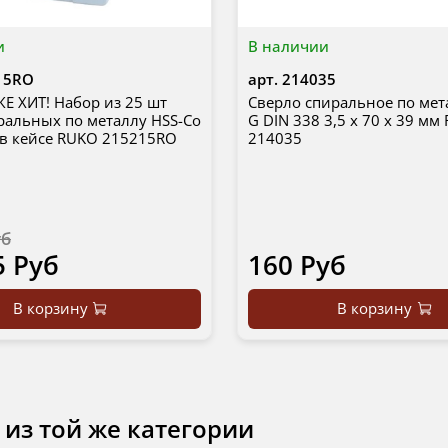
и
В наличии
15RO
арт.
214035
 ХИТ! Набор из 25 шт
Сверло спиральное по мет
ральных по металлу HSS-Co
G DIN 338 3,5 х 70 х 39 мм
 в кейсе RUKO 215215RO
214035
уб
5 Руб
160 Руб
В корзину
В корзину
 из той же категории