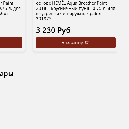
r Paint
основе HEMEL Aqua Breather Paint
,75 л, для
2018H Брусничный пунш, 0,75 л, для
абот
внутренних и наружных работ
201875
3 230 Руб
В корзину
вары