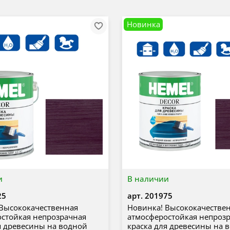
Новинка
и
В наличии
25
арт.
201975
Высококачественная
Новинка! Высококачестве
стойкая непрозрачная
атмосферостойкая непроз
я древесины на водной
краска для древесины на 