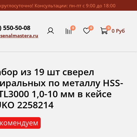
руглосуточно! Консультации: пн-пт с 9:00 до 18:00
) 550-50-08
0
0
0
0 Руб
rsenalmastera.ru
бор из 19 шт сверел
иральных по металлу HSS-
TL3000 1,0-10 мм в кейсе
KO 2258214
комендуем