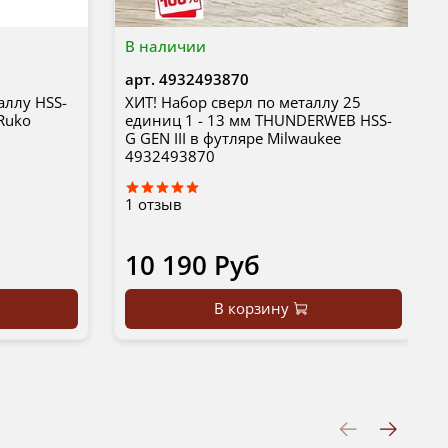
В наличии
арт.
4932493870
аллу HSS-
ХИТ! Набор сверл по металлу 25
 Ruko
единиц 1 - 13 мм THUNDERWEB HSS-
G GEN III в футляре Milwaukee
4932493870
1
отзыв
10 190 Руб
В корзину