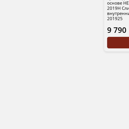
основе HE
2019H Сли
внутренн
201925
9 790