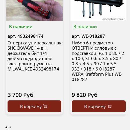
В наличии
В наличии
арт.
4932498174
арт.
WE-018287
Отвертка универсальная
Набор 6 предметов
SHOCKWAVE 14 в 1,
ОТВЕРТКИ силовые с
деpжaтeль бит 1/4
подставкой, PZ 1 x 80 / 2
дюйма подхoдит для
x 100, SL 0.6 x 3.5 x 80 /
электроинстpумента
0.8 x 4.5 x 90 / 1 x 5.5
MILWAUKEE 4932498174
932 / 918 / 6 018287
WERA Kraftform Plus WE-
018287
3 700 Руб
9 820 Руб
В корзину
В корзину