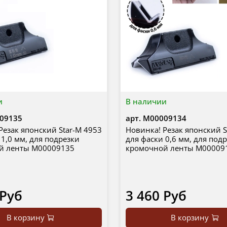
и
В наличии
09135
арт.
М00009134
Резак японский Star-M 4953
Новинка! Резак японский S
 1,0 мм, для подрезки
для фаски 0,6 мм, для под
й ленты М00009135
кромочной ленты М00009
 Руб
3 460 Руб
В корзину
В корзину