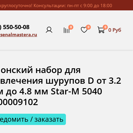
руглосуточно! Консультации: пн-пт с 9:00 до 18:00
) 550-50-08
0
0
0
0 Руб
rsenalmastera.ru
онский набор для
влечения шурупов D от 3.2
 до 4.8 мм Star-M 5040
00009102
едомить / заказать