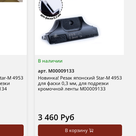
В наличии
арт.
М00009133
tar-M 4953
Новинка! Резак японский Star-M 4953
резки
для фаски 0,3 мм, для подрезки
134
кромочной ленты М00009133
3 460 Руб
В корзину