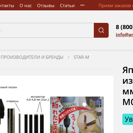
нтакты
О нас
Отзывы
Статьи
Прием заказов к
8 (800
info@a
ПРОИЗВОДИТЕЛИ И БРЕНДЫ
STAR-M
Яп
из
мм
М
Ув