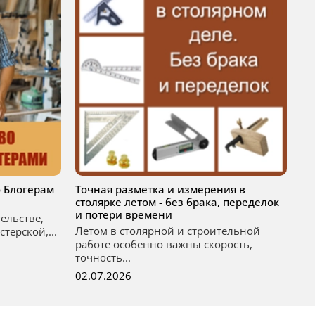
 Блогерам
Точная разметка и измерения в
По
столярке летом - без брака, переделок
ме
и потери времени
тельстве,
По
Летом в столярной и строительной
терской,...
ст
работе особенно важны скорость,
ра
точность...
02
02.07.2026