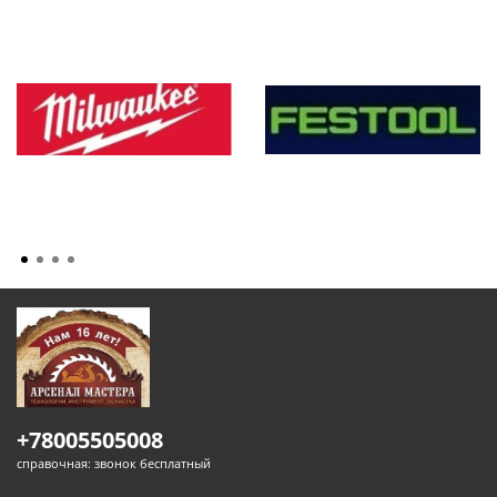
+78005505008
справочная: звонок бесплатный