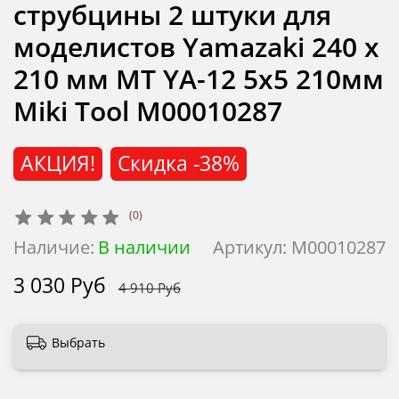
струбцины 2 штуки для
моделистов Yamazaki 240 х
210 мм MT YA-12 5х5 210мм
Miki Tool М00010287
АКЦИЯ!
Скидка
-38%
(0)
Наличие:
В наличии
Артикул:
М00010287
3 030 Руб
4 910 Руб
Выбрать