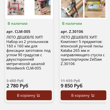
В наличии
В наличии
арт.
CLM-005
арт.
Z.30106
ЛЕТО ДЕШЕВЛЕ ХИТ!
ЛЕТО ДЕШЕВЛЕ ХИТ!
Набор из 2 угольников
Комплект 5 предметов:
160 х 160 мм для
японской ручной пилы
фиксации заготовок под
Kataba 265 мм и
углом 90 градусов с
направляющего стусла с
двухсторонней
транспортиром ZetSaw
метрической шкалой
Z.30106
Woodwork CLM-005
3 480 Руб
11 655 Руб
2 780 Руб
9 850 Руб
В корзину
В корзину