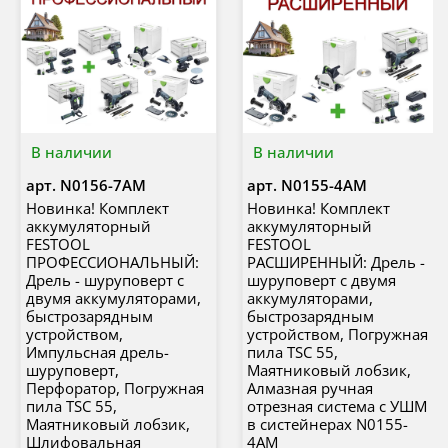
В наличии
В наличии
арт.
N0156-7AM
арт.
N0155-4AM
Новинка! Комплект
Новинка! Комплект
аккумуляторный
аккумуляторный
FESTOOL
FESTOOL
ПРОФЕССИОНАЛЬНЫЙ:
РАСШИРЕННЫЙ: Дрель -
Дрель - шуруповерт с
шуруповерт с двумя
двумя аккумуляторами,
аккумуляторами,
быстрозарядным
быстрозарядным
устройством,
устройством, Погружная
Импульсная дрель-
пила TSC 55,
шуруповерт,
Маятниковый лобзик,
Перфоратор, Погружная
Алмазная ручная
пила TSC 55,
отрезная система с УШМ
Маятниковый лобзик,
в систейнерах N0155-
Шлифовальная
4AM