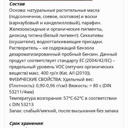
Состав
:
Основа: натуральные растительные масла
(подсолнечное, соевое, осотовое) и воски
(карнаубовый и канделилловый), парафин.
Железооксидные и органические пигменты,
диоксид титана (белый пигмент). Сиккативы
(осушители), водоотталкивающие присадки.
Растворитель – не содержащий бензола
дезароматизированный пробный бензин. Данный
продукт соответствует стандарту ЕС (2004/42/ЕС) –
предельный уровень VOC (летучих органических
веществ) макс. 400 гр/л (Kat. A/I (2010)).
ФИЗИЧЕСКИЕ СВОЙСТВА: Удельный вес:
(Плотность): 0,90-0,96 г/см3 Вязкость: > 80 c (DIN
53211/4мм)
Температура возгорания: 57°C-62°C в соответствии
с DIN 53213
Запах: слабый/мягкий, после высыхания без запаха
Срок хранения
: