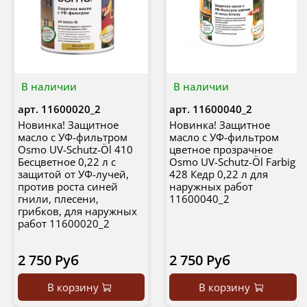
В наличии
В наличии
арт.
11600020_2
арт.
11600040_2
Новинка! Защитное
Новинка! Защитное
масло с УФ-фильтром
масло с УФ-фильтром
Osmo UV-Schutz-Öl 410
цветное прозрачное
Бесцветное 0,22 л с
Osmo UV-Schutz-Öl Farbig
защитой от УФ-лучей,
428 Кедр 0,22 л для
против роста синей
наружных работ
гнили, плесени,
11600040_2
грибков, для наружных
работ 11600020_2
2 750 Руб
2 750 Руб
В корзину
В корзину