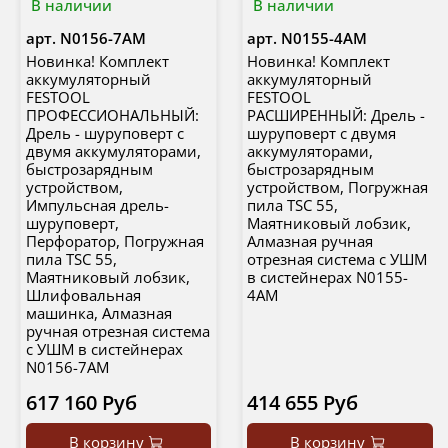
В наличии
В наличии
арт.
N0156-7AM
арт.
N0155-4AM
Новинка! Комплект
Новинка! Комплект
аккумуляторный
аккумуляторный
FESTOOL
FESTOOL
ПРОФЕССИОНАЛЬНЫЙ:
РАСШИРЕННЫЙ: Дрель -
Дрель - шуруповерт с
шуруповерт с двумя
двумя аккумуляторами,
аккумуляторами,
быстрозарядным
быстрозарядным
устройством,
устройством, Погружная
Импульсная дрель-
пила TSC 55,
шуруповерт,
Маятниковый лобзик,
Перфоратор, Погружная
Алмазная ручная
пила TSC 55,
отрезная система с УШМ
Маятниковый лобзик,
в систейнерах N0155-
Шлифовальная
4AM
машинка, Алмазная
ручная отрезная система
с УШМ в систейнерах
N0156-7AM
617 160 Руб
414 655 Руб
В корзину
В корзину