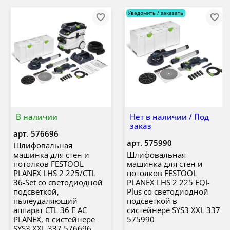
Уведомить / заказать
В наличии
Нет в наличии / Под
заказ
арт.
576696
арт.
575990
Шлифовальная
машинка для стен и
Шлифовальная
потолков FESTOOL
машинка для стен и
PLANEX LHS 2 225/CTL
потолков FESTOOL
36-Set со светодиодной
PLANEX LHS 2 225 EQI-
подсветкой,
Plus со светодиодной
пылеудаляющий
подсветкой в
аппарат CTL 36 E AC
систейнере SYS3 XXL 337
PLANEX, в систейнере
575990
SYS3 XXL 337 576696