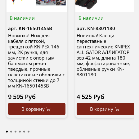
В наличии
В наличии
арт.
KN-1650145SB
арт.
KN-8801180
Новинка! Нож для
Новинка! Клещи
кабеля с пяткой,
переставные
трещоткой KNIPEX 146
сантехнические KNIPEX
мм, 2К ручка, для
ALLIGATOR АЛЛИГАТОР
зачистки c опорным
зев 42 мм, длина 180
башмаком режет
мм, фосфатированные,
твердые, прочные
обливные ручки KN-
пластиковые оболочки с
8801180
толщиной стенки до 7
мм KN-1650145SB
9 595 Руб
4 525 Руб
В корзину
В корзину