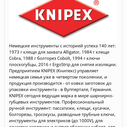
Немецкие инструменты c историей успеха 140 лет:
1973 г клещи для захвата Alligator, 1984 г клещи
Cobra, 1988 г болторез Cobolt, 1994 г ключи
плоскогубцы, 2016 г ErgoStrip для снятия изоляции.
Предприятием KNIPEX (Книпекс) управляет
немецкая семья уже в четвертом поколении, и
продукция производится - от ковки заготовок до
упаковки инструмента - в Вуппертале, Германия.
KNIPEX сегодня ведущая марка в мире шарнирно-
губцевых инструментов. Профессиональный
ручной инструмент: пассатижи, клещи, кусачки,
болторезы, тросокусы, разводные трубные ключи,
инструменты для электриков (до 1000V), для
зачистки изоляции и снятия оболочки кабеля, для