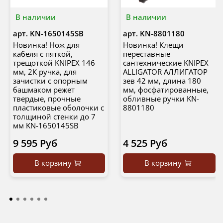
В наличии
В наличии
арт.
KN-1650145SB
арт.
KN-8801180
Новинка! Нож для
Новинка! Клещи
кабеля с пяткой,
переставные
трещоткой KNIPEX 146
сантехнические KNIPEX
мм, 2К ручка, для
ALLIGATOR АЛЛИГАТОР
зачистки c опорным
зев 42 мм, длина 180
башмаком режет
мм, фосфатированные,
твердые, прочные
обливные ручки KN-
пластиковые оболочки с
8801180
толщиной стенки до 7
мм KN-1650145SB
9 595 Руб
4 525 Руб
В корзину
В корзину