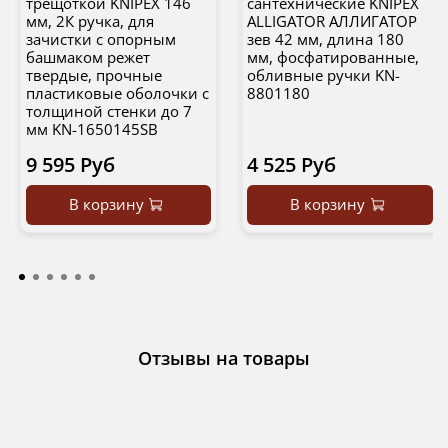
трещоткой KNIPEX 146
сантехнические KNIPEX
мм, 2К ручка, для
ALLIGATOR АЛЛИГАТОР
зачистки c опорным
зев 42 мм, длина 180
башмаком режет
мм, фосфатированные,
твердые, прочные
обливные ручки KN-
пластиковые оболочки с
8801180
толщиной стенки до 7
мм KN-1650145SB
9 595 Руб
4 525 Руб
В корзину
В корзину
Отзывы на товары