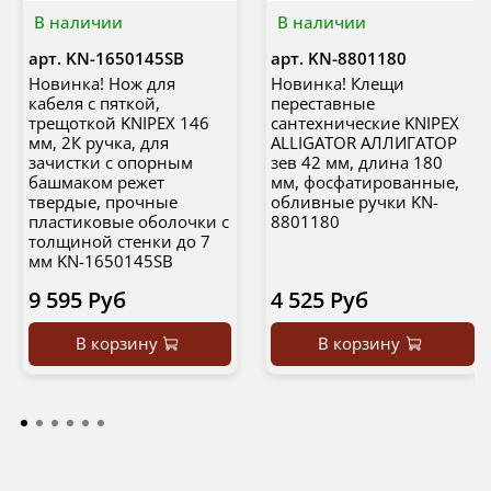
В наличии
В наличии
арт.
KN-1650145SB
арт.
KN-8801180
Новинка! Нож для
Новинка! Клещи
кабеля с пяткой,
переставные
трещоткой KNIPEX 146
сантехнические KNIPEX
мм, 2К ручка, для
ALLIGATOR АЛЛИГАТОР
зачистки c опорным
зев 42 мм, длина 180
башмаком режет
мм, фосфатированные,
твердые, прочные
обливные ручки KN-
пластиковые оболочки с
8801180
толщиной стенки до 7
мм KN-1650145SB
9 595 Руб
4 525 Руб
В корзину
В корзину