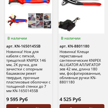
В наличии
В наличии
арт.
KN-1650145SB
арт.
KN-8801180
Новинка! Нож для
Новинка! Клещи
кабеля с пяткой,
переставные
трещоткой KNIPEX 146
сантехнические KNIPEX
мм, 2К ручка, для
ALLIGATOR АЛЛИГАТОР
зачистки c опорным
зев 42 мм, длина 180
башмаком режет
мм, фосфатированные,
твердые, прочные
обливные ручки KN-
пластиковые оболочки с
8801180
толщиной стенки до 7
мм KN-1650145SB
9 595 Руб
4 525 Руб