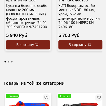
арт.
KN-7401200
арт.
KN-7406180
Кусачки боковые особо
ХИТ! Бокорезы особо
мощные 200 мм
мощные VDE 180 мм,
(БОКОРЕЗЫ СИЛОВЫЕ)
хром, 2-комп
фосфатированные,
диэлектрические ручки
обливные ручки, 74 01
74 06 180 KNIPEX KN-
200 KNIPEX KN-7401200
7406180
5 940 Руб
6 700 Руб
В корзину
В корзину
Товары из той же категории
Новинка
Новинка