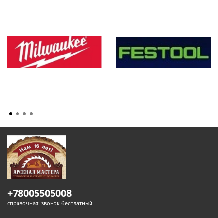
+78005505008
справочная: звонок бесплатный