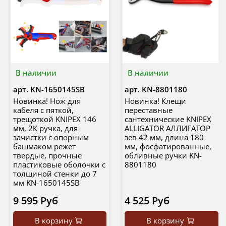
В наличии
В наличии
арт.
KN-1650145SB
арт.
KN-8801180
Новинка! Нож для
Новинка! Клещи
кабеля с пяткой,
переставные
трещоткой KNIPEX 146
сантехнические KNIPEX
мм, 2К ручка, для
ALLIGATOR АЛЛИГАТОР
зачистки c опорным
зев 42 мм, длина 180
башмаком режет
мм, фосфатированные,
твердые, прочные
обливные ручки KN-
пластиковые оболочки с
8801180
толщиной стенки до 7
мм KN-1650145SB
9 595 Руб
4 525 Руб
В корзину
В корзину