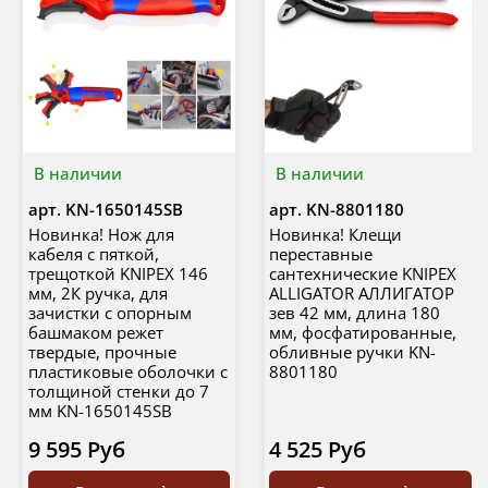
В наличии
В наличии
арт.
KN-1650145SB
арт.
KN-8801180
Новинка! Нож для
Новинка! Клещи
кабеля с пяткой,
переставные
трещоткой KNIPEX 146
сантехнические KNIPEX
мм, 2К ручка, для
ALLIGATOR АЛЛИГАТОР
зачистки c опорным
зев 42 мм, длина 180
башмаком режет
мм, фосфатированные,
твердые, прочные
обливные ручки KN-
пластиковые оболочки с
8801180
толщиной стенки до 7
мм KN-1650145SB
9 595 Руб
4 525 Руб