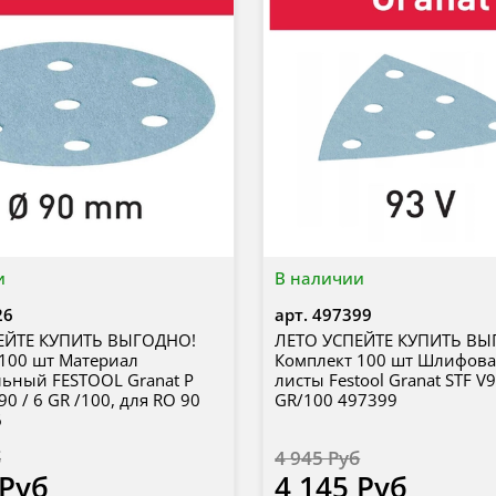
и
В наличии
26
арт.
497399
ЕЙТЕ КУПИТЬ ВЫГОДНО!
ЛЕТО УСПЕЙТЕ КУПИТЬ ВЫ
100 шт Материал
Комплект 100 шт Шлифов
ьный FESTOOL Granat P
листы Festool Granat STF V
90 / 6 GR /100, для RO 90
GR/100 497399
6
б
4 945 Руб
 Руб
4 145 Руб