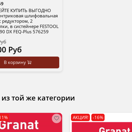
59
ЕЙТЕ КУПИТЬ ВЫГОДНО
центриковая шлифовальная
 редуктором, 2
ки, в систейнере FESTOOL
90 DX FEQ-Plus 576259
Руб
00 Руб
В корзину
 из той же категории
11%
АКЦИЯ!
-16%