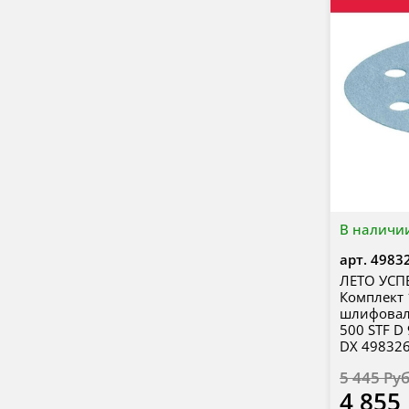
В наличи
арт.
4983
ЛЕТО УСП
Комплект 
шлифовал
500 STF D 
DX 49832
5 445 Ру
4 855