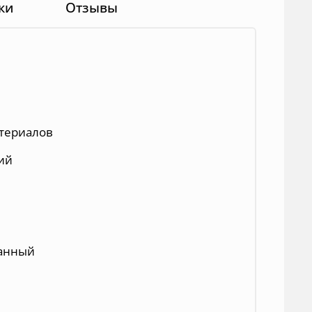
ки
Отзывы
териалов
ий
ванный