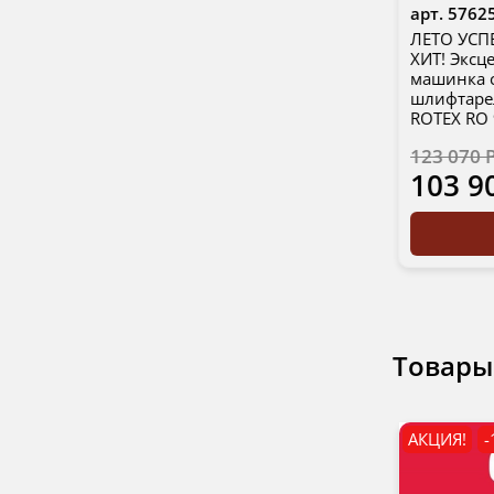
арт.
5762
ЛЕТО УСП
ХИТ! Экс
машинка с
шлифтарел
ROTEX RO 
123 070 
103 9
Товары
АКЦИЯ!
-