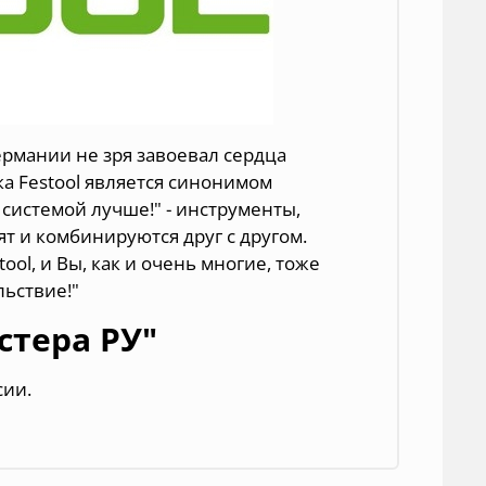
ермании не зря завоевал сердца
ка Festool является синонимом
 системой лучше!" - инструменты,
т и комбинируются друг с другом.
ol, и Вы, как и очень многие, тоже
льствие!"
стера РУ"
сии.