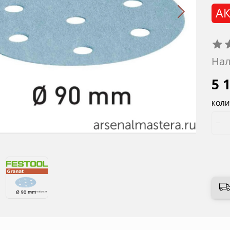
АК
Нал
5 
КОЛИ