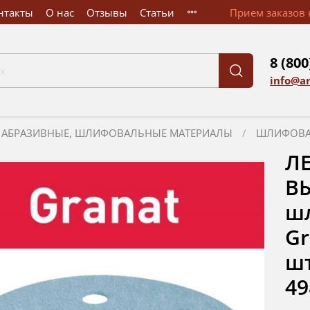
нтакты
О нас
Отзывы
Статьи
Прием заказов к
8 (800
info@a
АБРАЗИВНЫЕ, ШЛИФОВАЛЬНЫЕ МАТЕРИАЛЫ
ШЛИФОВА
Л
В
ш
Gr
шт
49