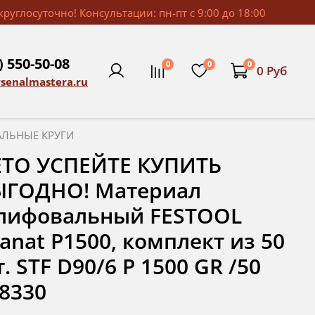
руглосуточно! Консультации: пн-пт с 9:00 до 18:00
) 550-50-08
0
0
0
0 Руб
rsenalmastera.ru
ЛЬНЫЕ КРУГИ
ЕТО УСПЕЙТЕ КУПИТЬ
ЫГОДНО! Материал
лифовальный FESTOOL
anat P1500, комплект из 50
. STF D90/6 P 1500 GR /50
8330