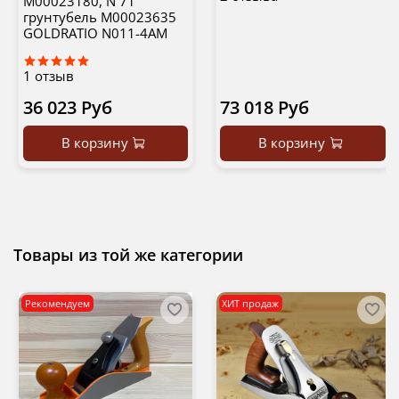
М00023180, N 71
грунтубель М00023635
GOLDRATIO N011-4AM
1
отзыв
36 023 Руб
73 018 Руб
В корзину
В корзину
Товары из той же категории
Рекомендуем
ХИТ продаж