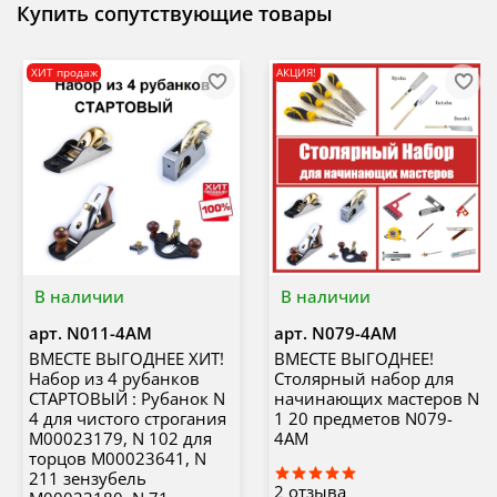
Купить сопутствующие товары
ХИТ продаж
АКЦИЯ!
В наличии
В наличии
арт.
N011-4AM
арт.
N079-4AM
ВМЕСТЕ ВЫГОДНЕЕ ХИТ!
ВМЕСТЕ ВЫГОДНЕЕ!
Набор из 4 рубанков
Столярный набор для
СТАРТОВЫЙ : Рубанок N
начинающих мастеров N
4 для чистого строгания
1 20 предметов N079-
М00023179, N 102 для
4AM
торцов М00023641, N
211 зензубель
2
отзыва