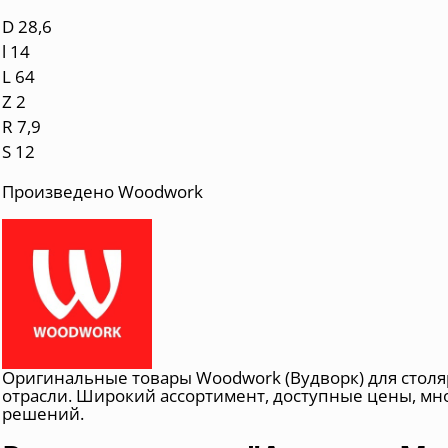
D 28,6
l 14
L 64
Z 2
R 7,9
S 12
Произведено Woodwork
Оригинальные товары Woodwork (Вудворк) для сто
отрасли. Широкий ассортимент, доступные цены, м
решений.