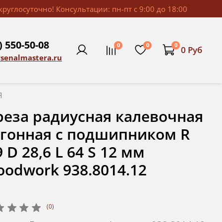
руглосуточно! Консультации: пн-пт с 9:00 до 18:00
) 550-50-08
0
0
0
0 Руб
rsenalmastera.ru
Я
еза радиусная калевочная
гонная с подшипником R
9 D 28,6 L 64 S 12 мм
odwork 938.8014.12
(0)