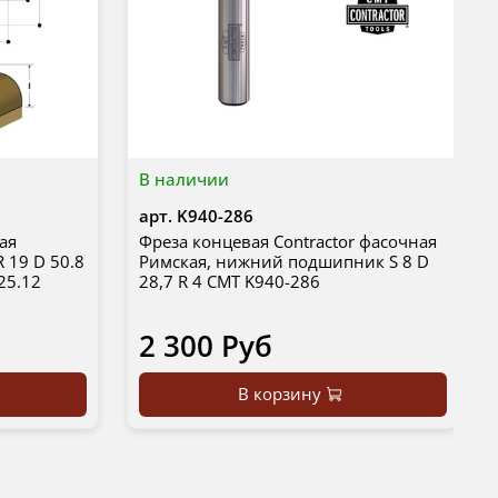
В наличии
арт.
K940-286
ая
Фреза концевая Contractor фасочная
 19 D 50.8
Римская, нижний подшипник S 8 D
25.12
28,7 R 4 CMT K940-286
2 300 Руб
В корзину