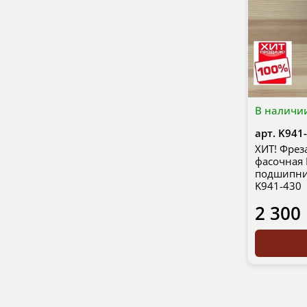
В наличи
арт.
K941
ХИТ! Фрез
фасочная
подшипник
K941-430
2 300