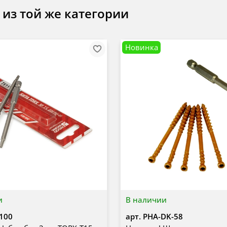
 из той же категории
Новинка
и
В наличии
100
арт.
PHA-DK-58