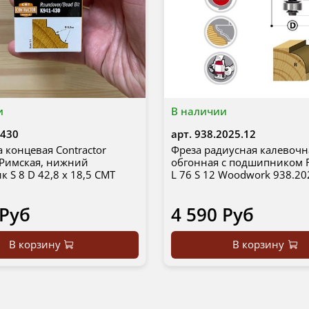
и
В наличии
-430
арт.
938.2025.12
а концевая Contractor
Фреза радиусная калевочн
 Римская, нижний
обгонная с подшипником R
 S 8 D 42,8 x 18,5 CMT
L 76 S 12 Woodwork 938.20
 Руб
4 590 Руб
В корзину
В корзину