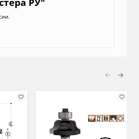
стера РУ"
сии.