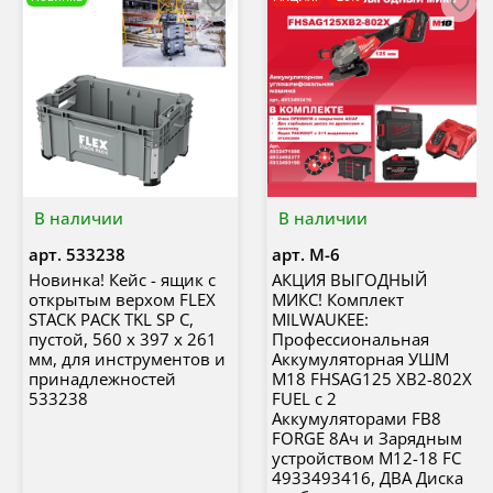
В наличии
В наличии
арт.
533238
арт.
M-6
Новинка! Кейс - ящик с
АКЦИЯ ВЫГОДНЫЙ
открытым верхом FLEX
МИКС! Комплект
STACK PACK TKL SP C,
MILWAUKEE:
пустой, 560 x 397 x 261
Профессиональная
мм, для инструментов и
Аккумуляторная УШМ
принадлежностей
M18 FHSAG125 XB2-802X
533238
FUEL с 2
Аккумуляторами FB8
FORGE 8Ач и Зарядным
устройством M12-18 FC
4933493416, ДВА Диска