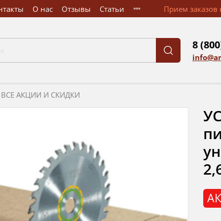
нтакты
О нас
Отзывы
Статьи
Прием заказов к
8 (800
info@a
ВСЕ АКЦИИ И СКИДКИ
УС
п
ун
2,
АК