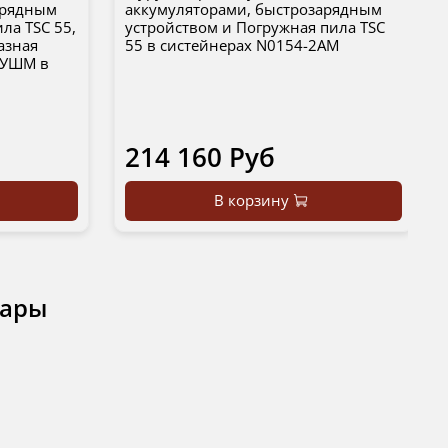
арядным
аккумуляторами, быстрозарядным
ла TSC 55,
устройством и Погружная пила TSC
азная
55 в систейнерах N0154-2AM
с УШМ в
214 160 Руб
В корзину
вары