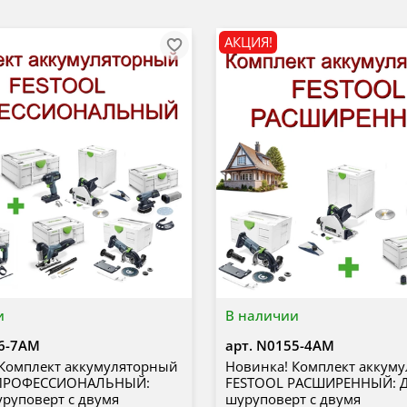
АКЦИЯ!
и
В наличии
6-7AM
арт.
N0155-4AM
 Комплект аккумуляторный
Новинка! Комплект аккум
 ПРОФЕССИОНАЛЬНЫЙ:
FESTOOL РАСШИРЕННЫЙ: Д
уруповерт с двумя
шуруповерт с двумя