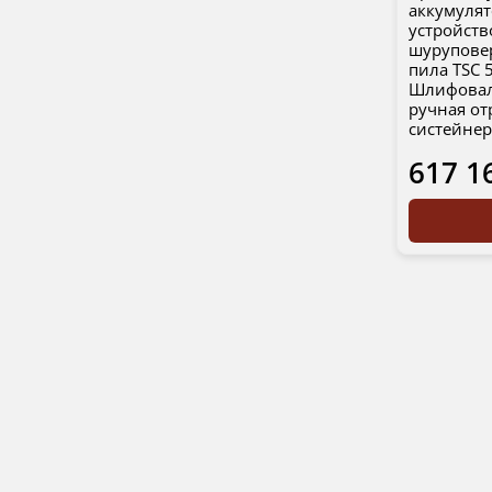
аккумуля
устройств
шуруповер
пила TSC 
Шлифовал
ручная от
систейне
617 1