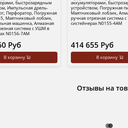
торами, быстрозарядным
аккумуляторами, быстроз
ом, Импульсная дрель-
устройством, Погружная пи
т, Перфоратор, Погружная
Маятниковый лобзик, Алм
55, Маятниковый лобзик,
ручная отрезная система 
ьная машинка, Алмазная
систейнерах N0155-4AM
резная система с УШМ в
рах N0156-7AM
60 Руб
414 655 Руб
В корзину
В корзину
Отзывы на то