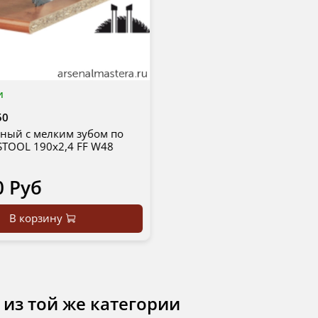
и
50
ный с мелким зубом по
STOOL 190x2,4 FF W48
0 Руб
В корзину
 из той же категории