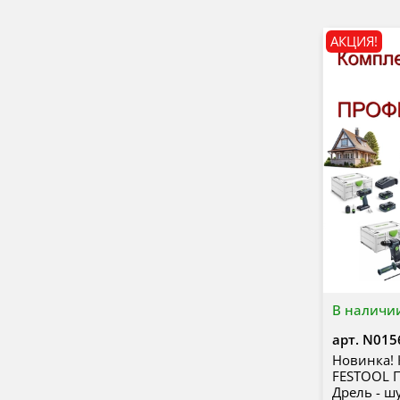
АКЦИЯ!
В наличи
арт.
N015
Новинка!
FESTOOL
Дрель - ш