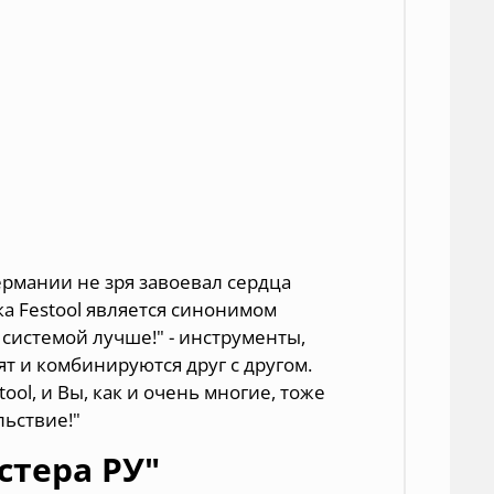
ермании не зря завоевал сердца
ка Festool является синонимом
 системой лучше!" - инструменты,
т и комбинируются друг с другом.
ol, и Вы, как и очень многие, тоже
льствие!"
стера РУ"