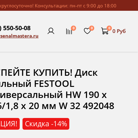
руглосуточно! Консультации: пн-пт с 9:00 до 18:00
) 550-50-08
0
0
0
0 Руб
rsenalmastera.ru
ПЕЙТЕ КУПИТЬ! Диск
ильный FESTOOL
иверсальный HW 190 x
6/1,8 x 20 мм W 32 492048
ЦИЯ!
Скидка
-14%