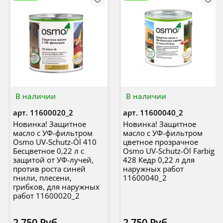
В наличии
В наличии
арт.
11600020_2
арт.
11600040_2
Новинка! Защитное
Новинка! Защитное
масло с УФ-фильтром
масло с УФ-фильтром
Osmo UV-Schutz-Öl 410
цветное прозрачное
Бесцветное 0,22 л с
Osmo UV-Schutz-Öl Farbig
защитой от УФ-лучей,
428 Кедр 0,22 л для
против роста синей
наружных работ
гнили, плесени,
11600040_2
грибков, для наружных
работ 11600020_2
2 750 Руб
2 750 Руб