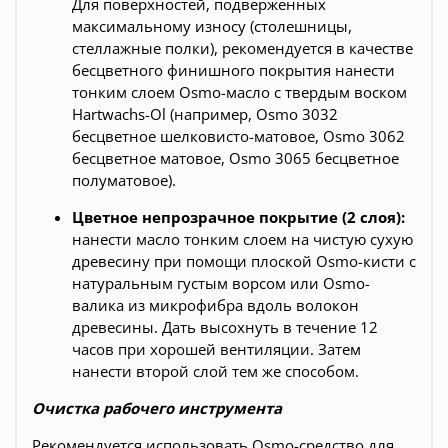
Для поверхностей, подверженных
максимальному износу (столешницы,
стеллажные полки), рекомендуется в качестве
бесцветного финишного покрытия нанести
тонким слоем Osmo-масло с твердым воском
Hartwachs-Ol (например,
Osmo 3032
бесцветное шелковисто-матовое
,
Osmo 3062
бесцветное матовое
,
Osmo 3065 бесцветное
полуматовое
).
Цветное непрозрачное покрытие (2 слоя):
нанести масло тонким слоем на чистую сухую
древесину при помощи плоской Osmo-кисти с
натуральным густым ворсом или Osmo-
валика из микрофибра вдоль волокон
древесины. Дать высохнуть в течение 12
часов при хорошей вентиляции. Затем
нанести второй слой тем же способом.
Очистка рабочего инструмента
Рекомендуется использовать Osmo-средство для