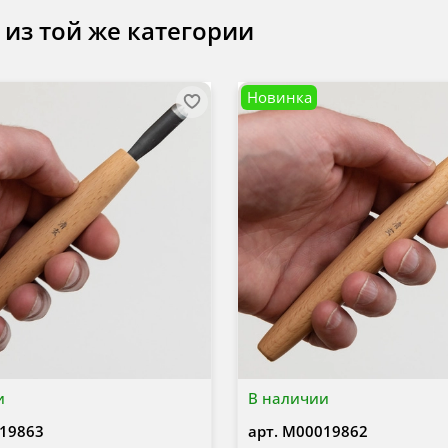
 из той же категории
Новинка
и
В наличии
19863
арт.
М00019862