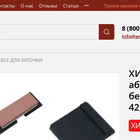
нтакты
О нас
Отзывы
Статьи
Прием заказов к
8 (800
info@a
ВСЕ ДЛЯ ЗАТОЧКИ
ХИ
аб
бе
42
ХИ