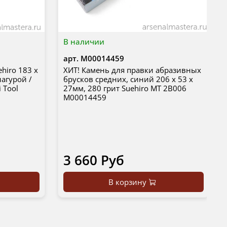
В наличии
арт.
М00014459
hiro 183 х
ХИТ! Камень для правки абразивных
нагурой /
брусков средних, синий 206 х 53 х
 Tool
27мм, 280 грит Suehiro MT 2B006
М00014459
3 660 Руб
В корзину