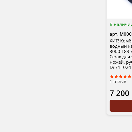
В наличи
арт.
М000
ХИТ! Ком
водный ка
3000 183 
Cerax для
ножей, ру
Di 71102
1
отзыв
7 200