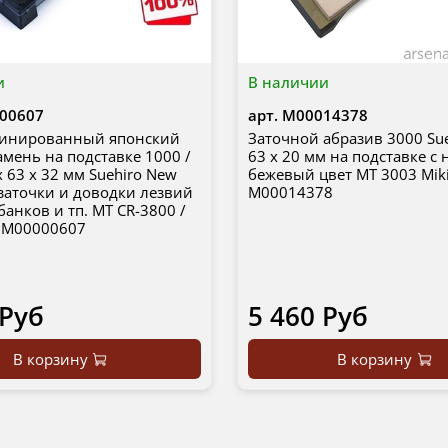
и
В наличии
00607
арт.
М00014378
бинированный японский
Заточной абразив 3000 Sue
мень на подставке 1000 /
63 х 20 мм на подставке с 
х 63 х 32 мм Suehiro New
бежевый цвет MT 3003 Miki
 заточки и доводки лезвий
М00014378
банков и тп. MT CR-3800 /
4 М00000607
 Руб
5 460 Руб
В корзину
В корзину