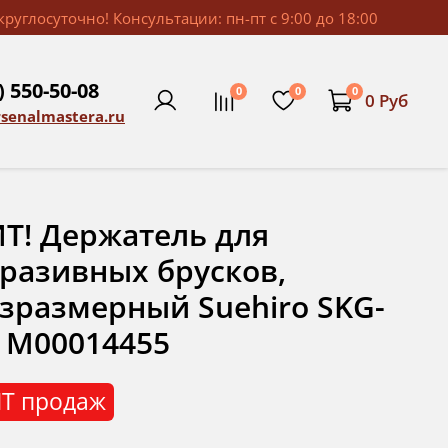
руглосуточно! Консультации: пн-пт с 9:00 до 18:00
) 550-50-08
0
0
0
0 Руб
rsenalmastera.ru
Т! Держатель для
разивных брусков,
зразмерный Suehiro SKG-
 М00014455
Т продаж