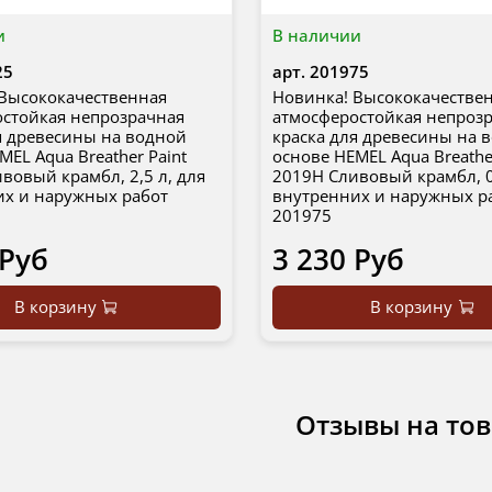
и
В наличии
25
арт.
201975
Высококачественная
Новинка! Высококачестве
стойкая непрозрачная
атмосферостойкая непроз
я древесины на водной
краска для древесины на 
MEL Aqua Breather Paint
основе HEMEL Aqua Breathe
вовый крамбл, 2,5 л, для
2019H Сливовый крамбл, 0
их и наружных работ
внутренних и наружных р
201975
 Руб
3 230 Руб
В корзину
В корзину
Отзывы на то