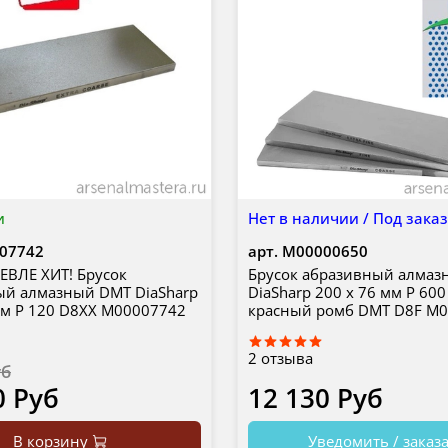
и
Нет в наличии / Под зака
07742
арт.
М00000650
ЕВЛЕ ХИТ! Брусок
Брусок абразивный алмаз
ый алмазный DMT DiaSharp
DiaSharp 200 х 76 мм P 600
мм P 120 D8XX М00007742
красный ромб DMT D8F М
2
отзыва
уб
0 Руб
12 130 Руб
В корзину
Уведомить / заказ