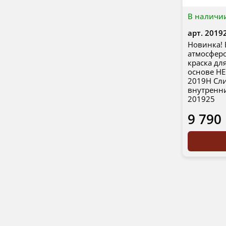
В наличи
арт.
2019
Новинка! 
атмосферо
краска дл
основе HE
2019H Сли
внутренн
201925
9 790