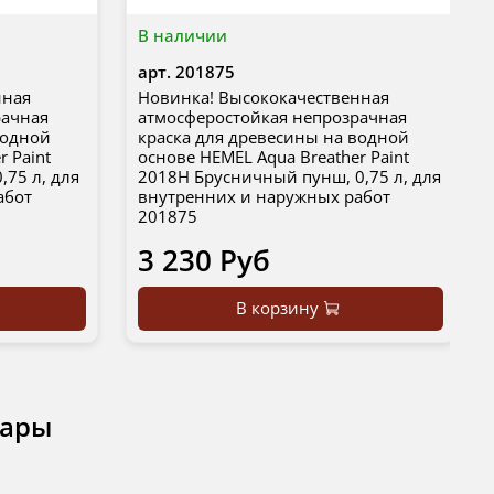
В наличии
арт.
201875
нная
Новинка! Высококачественная
рачная
атмосферостойкая непрозрачная
водной
краска для древесины на водной
r Paint
основе HEMEL Aqua Breather Paint
,75 л, для
2018H Брусничный пунш, 0,75 л, для
абот
внутренних и наружных работ
201875
3 230 Руб
В корзину
вары