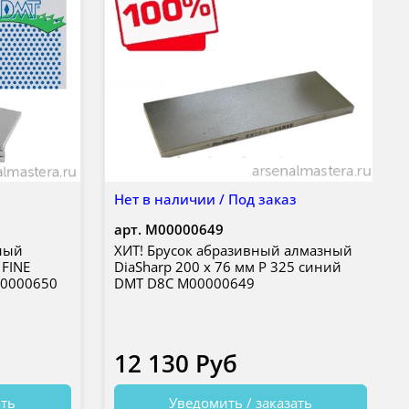
з
Нет в наличии / Под заказ
арт.
М00000649
ный
ХИТ! Брусок абразивный алмазный
 FINE
DiaSharp 200 х 76 мм P 325 синий
00000650
DMT D8C М00000649
12 130 Руб
ать
Уведомить / заказать