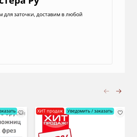
тера Ру"
 для заточки,
д
оставим в любой
аказать
ХИТ продаж
Уведомить / заказать