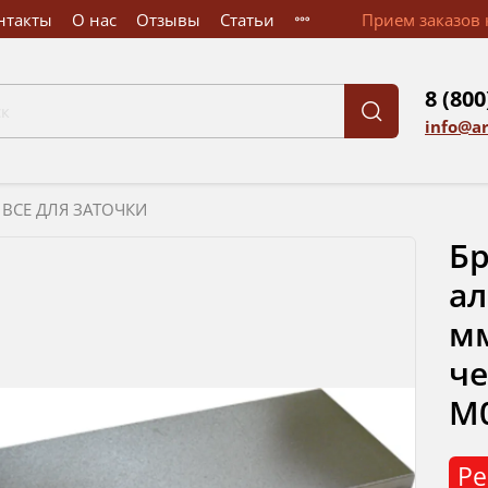
нтакты
О нас
Отзывы
Статьи
Прием заказов к
8 (800
info@a
ВСЕ ДЛЯ ЗАТОЧКИ
Бр
ал
мм
ч
М
Ре