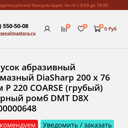
руглосуточно! Консультации: пн-пт с 9:00 до 18:00
) 550-50-08
0
0
0
0 Руб
rsenalmastera.ru
усок абразивный
мазный DiaSharp 200 х 76
 P 220 COARSE (грубый)
ерный ромб DMT D8X
00000648
комендуем
Уведомить / заказать