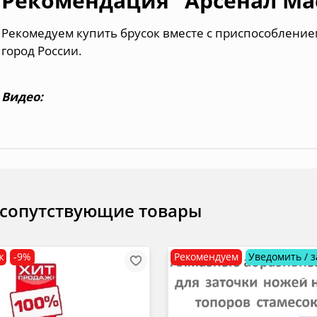
Рекомендация "Арсенал Мас
Рекомедуем купить брусок вместе с приспособлением
город России
.
Видео:
 сопутствующие товары
ж
-9%
Рекомендуем
Уведомить / з