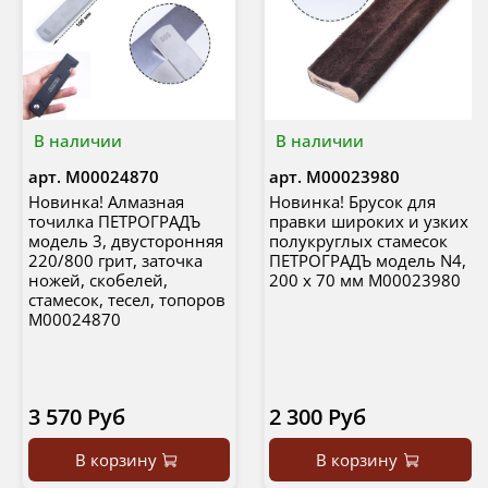
В наличии
В наличии
арт.
М00024870
арт.
М00023980
Новинка! Алмазная
Новинка! Брусок для
точилка ПЕТРОГРАДЪ
правки широких и узких
модель 3, двусторонняя
полукруглых стамесок
220/800 грит, заточка
ПЕТРОГРАДЪ модель N4,
ножей, скобелей,
200 х 70 мм М00023980
стамесок, тесел, топоров
М00024870
3 570 Руб
2 300 Руб
В корзину
В корзину