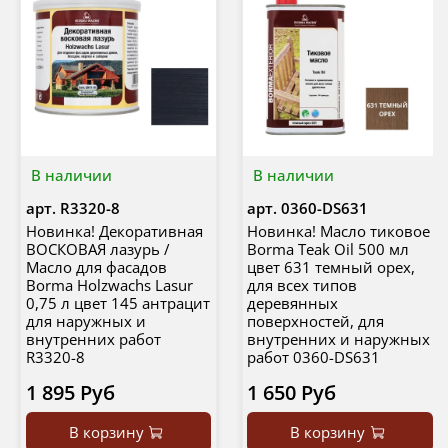
В наличии
В наличии
арт.
R3320-8
арт.
0360-DS631
Новинка! Декоративная
Новинка! Масло тиковое
ВОСКОВАЯ лазурь /
Borma Teak Oil 500 мл
Масло для фасадов
цвет 631 темный орех,
Borma Holzwachs Lasur
для всех типов
0,75 л цвет 145 антрацит
деревянных
для наружных и
поверхностей, для
внутренних работ
внутренних и наружных
R3320-8
работ 0360-DS631
1 895 Руб
1 650 Руб
В корзину
В корзину