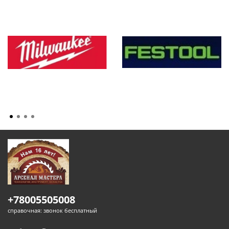
+78005505008
справочная: звонок бесплатный