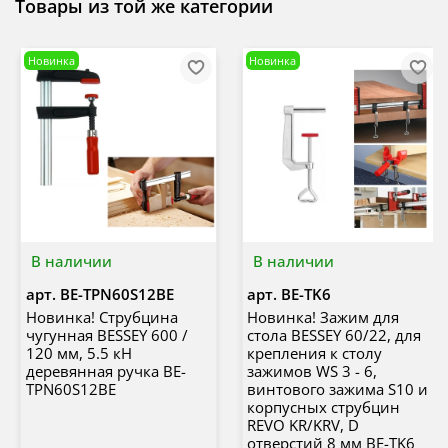
Товары из той же категории
Новинка
Новинка
В наличии
В наличии
арт.
BE-TPN60S12BE
арт.
BE-TK6
Новинка! Струбцина
Новинка! Зажим для
чугунная BESSEY 600 /
стола BESSEY 60/22, для
120 мм, 5.5 кН
крепления к столу
деревянная ручка BE-
зажимов WS 3 - 6,
TPN60S12BE
винтового зажима S10 и
корпусных струбцин
REVO KR/KRV, D
отверстий 8 мм BE-TK6