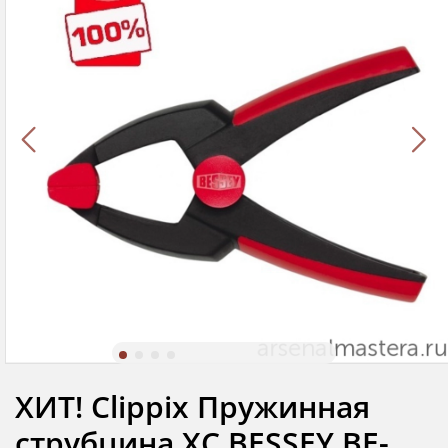
ХИТ! Clippix Пружинная
струбцина XC BESSEY BE-