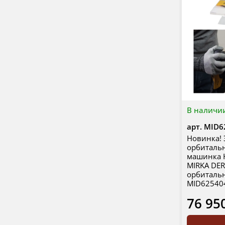
В наличи
арт.
MID6
Новинка! 
орбиталь
машинка
MIRKA DERO
орбитальн
MID62540
76 95