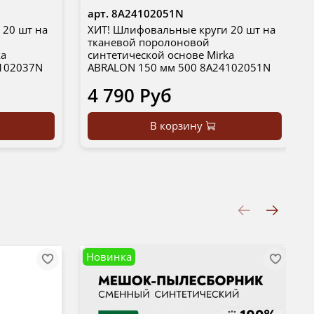
арт.
8A24102051N
 20 шт на
ХИТ! Шлифовальные круги 20 шт на
тканевой поролоновой
ka
синтетической основе Mirka
4102037N
ABRALON 150 мм 500 8A24102051N
4 790 Руб
В корзину
Новинка