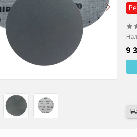
Ре
Нал
9 