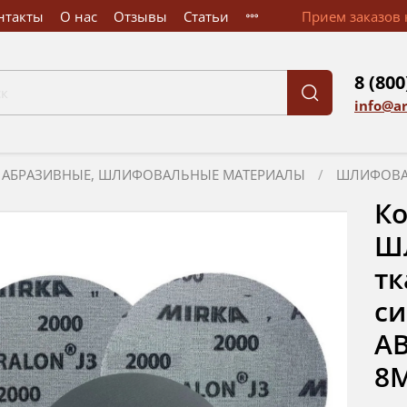
нтакты
О нас
Отзывы
Статьи
Прием заказов к
8 (800
info@a
АБРАЗИВНЫЕ, ШЛИФОВАЛЬНЫЕ МАТЕРИАЛЫ
ШЛИФОВА
Ко
Ш
тк
си
AB
8