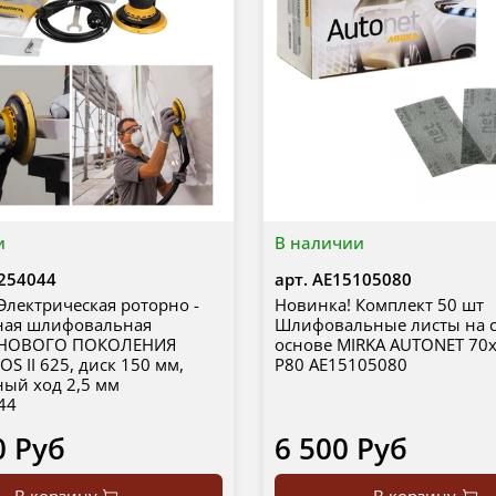
и
В наличии
254044
арт.
AE15105080
Электрическая роторно -
Новинка! Комплект 50 шт
ная шлифовальная
Шлифовальные листы на с
 НОВОГО ПОКОЛЕНИЯ
основе MIRKA AUTONET 70
S II 625, диск 150 мм,
P80 AE15105080
ый ход 2,5 мм
44
0 Руб
6 500 Руб
В корзину
В корзину