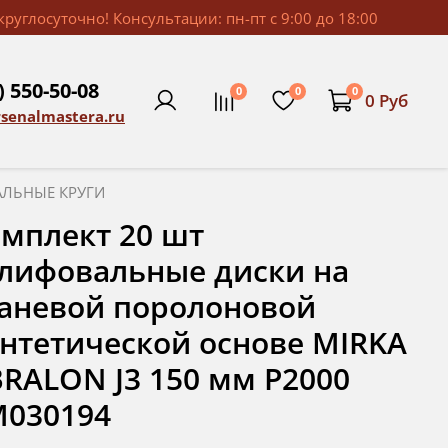
руглосуточно! Консультации: пн-пт с 9:00 до 18:00
) 550-50-08
0
0
0
0 Руб
rsenalmastera.ru
ЛЬНЫЕ КРУГИ
мплект 20 шт
лифовальные диски на
аневой поролоновой
нтетической основе MIRKA
RALON J3 150 мм Р2000
M030194