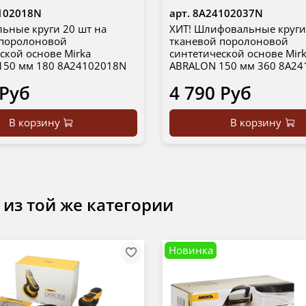
102018N
арт.
8A24102037N
ьные круги 20 шт на
ХИТ! Шлифовальные круги
 поролоновой
тканевой поролоновой
ской основе Mirka
синтетической основе Mir
150 мм 180 8A24102018N
ABRALON 150 мм 360 8A2
 Руб
4 790 Руб
В корзину
В корзину
 из той же категории
Новинка