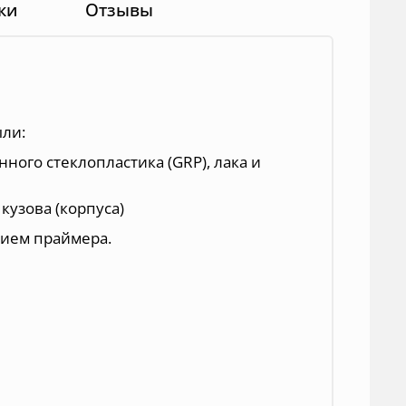
ки
Отзывы
ыли:
ного стеклопластика (GRP), лака и
кузова (корпуса)
нием праймера.