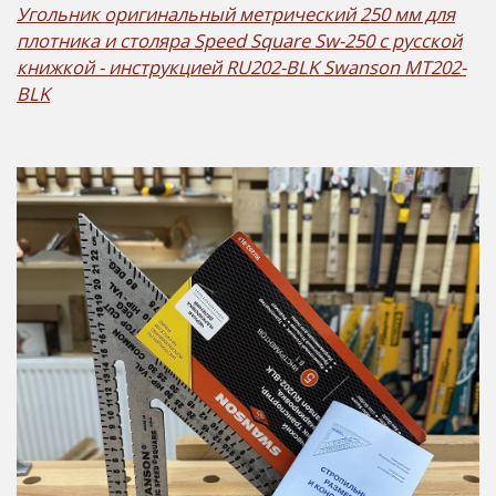
Угольник оригинальный метрический 250 мм для
плотника и столяра Speed Square Sw-250 с русской
книжкой - инструкцией RU202-BLK Swanson MT202-
BLK