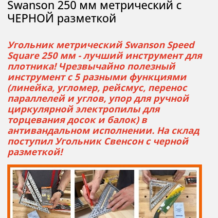
Swanson 250 мм метрический с
ЧЕРНОЙ разметкой
Угольник метрический Swanson Speed
Square 250 мм - лучший инструмент для
плотника! Чрезвычайно полезный
инструмент с 5 разными функциями
(линейка, угломер, рейсмус, перенос
параллелей и углов, упор для ручной
циркулярной электропилы для
торцевания досок и балок) в
антивандальном исполнении. На склад
поступил Угольник Свенсон с черной
разметкой!