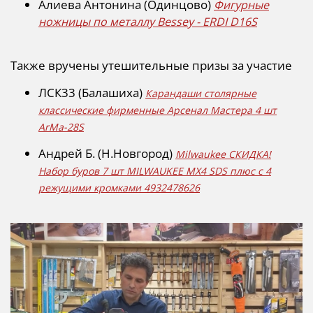
Алиева Антонина (Одинцово)
Фигурные
ножницы по металлу Bessey - ERDI D16S
Также вручены утешительные призы за участие
ЛСК33 (Балашиха)
Карандаши столярные
классические фирменные Арсенал Мастера 4 шт
ArMa-28S
Андрей Б. (Н.Новгород)
Milwaukee СКИДКА!
Набор буров 7 шт MILWAUKEE MX4 SDS плюс с 4
режущими кромками 4932478626