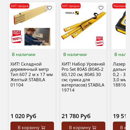
ХИТ продаж
ХИТ продаж
Рекоменду
В наличии
В наличии
В нали
ХИТ! Складной
ХИТ! Набор Уровней
Лазерн
деревянный метр
Pro Set 80AS (80AS-2
дальном
Тип 607 2 м х 17 мм
60,120 см; 80AS 30
0,2 - 30
Желтый STABILA
см; сумка для
3,0 мм 
01104
ватерпасов) STABILA
18816
19714
1 020 Руб
21 780 Руб
19 51
В корзину
В корзину
В ко