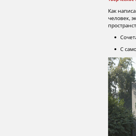
Как написа
человек, э
пространст
Сочет
С сам