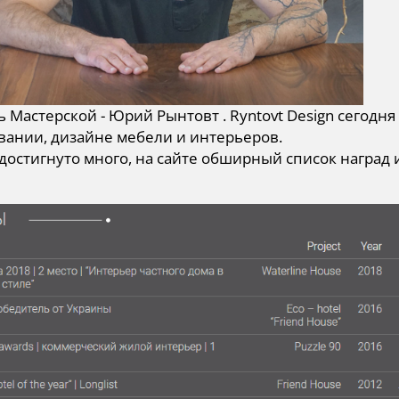
 Мастерской - Юрий Рынтовт . Ryntovt Design сегодн
вании, дизайне мебели и интерьеров.
достигнуто много, на сайте обширный список наград и