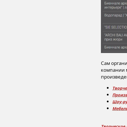
Сам орган
компании м
произведен
Творче
Произ
Шоу-р
Мебель
Творческое