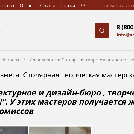
нтакты
О нас
Отзывы
Статьи
Прием заказов к
8 (800
info@a
Новости
Идея бизнеса: Столярная творческая мастерск
знеса: Столярная творческая мастерс
ктурное и дизайн-бюро , творч
". У этих мастеров получается 
омиссов