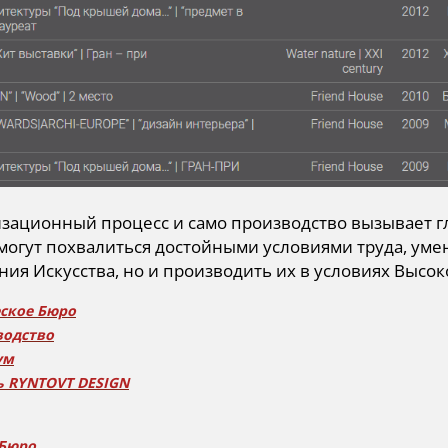
изационный процесс и само производство вызывает 
огут похвалиться достойными условиями труда, уме
ия Искусства, но и производить их в условиях Высок
ское Бюро
водство
ум
 RYNTOVT DESIGN
 Бюро