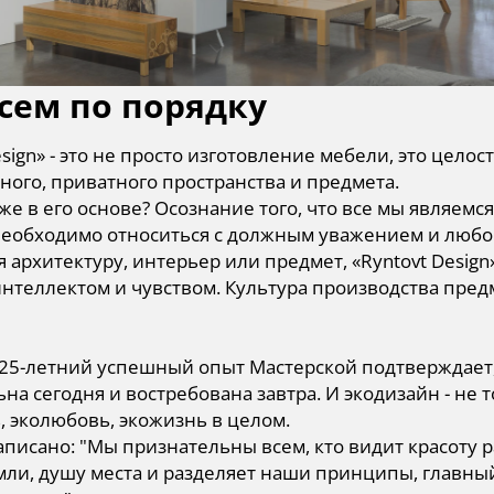
сем по порядку
esign» - это не просто изготовление мебели, это цел
ого, приватного пространства и предмета.
же в его основе? Осознание того, что все мы являемс
необходимо относиться с должным уважением и любо
 архитектуру, интерьер или предмет, «Ryntovt Desig
интеллектом и чувством. Культура производства пре
25-летний успешный опыт Мастерской подтверждает, 
ьна сегодня и востребована завтра. И экодизайн - н
, эколюбовь, экожизнь в целом.
аписано: "Мы признательны всем, кто видит красоту р
ли, душу места и разделяет наши принципы, главный