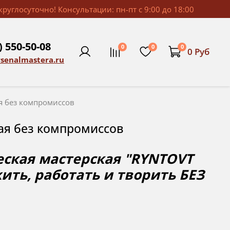
руглосуточно! Консультации: пн-пт с 9:00 до 18:00
) 550-50-08
0
0
0
0 Руб
rsenalmastera.ru
ая без компромиссов
кая без компромиссов
еская мастерская "RYNTOVT
жить, работать и творить БЕЗ