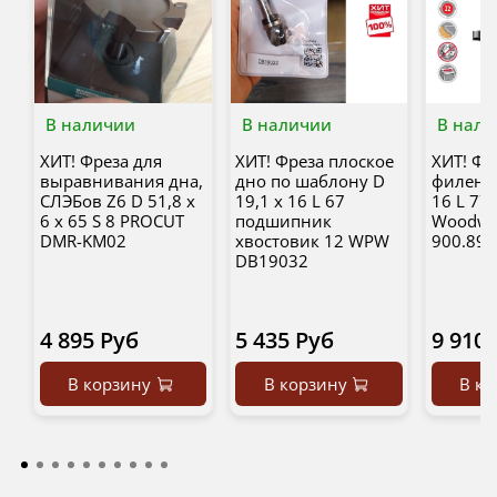
В наличии
В наличии
В нали
ХИТ! Фреза для
ХИТ! Фреза плоское
ХИТ! Фр
выравнивания дна,
дно по шаблону D
филеноч
СЛЭБов Z6 D 51,8 x
19,1 x 16 L 67
16 L 77 
6 x 65 S 8 PROCUT
подшипник
Woodwo
DMR-KM02
хвостовик 12 WPW
900.891
DB19032
4 895 Руб
5 435 Руб
9 910 
В корзину
В корзину
В ко