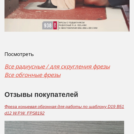
Посмотреть
Все радиусные / для скругления фрезы
Все обгонные фрезы
Отзывы покупателей
Фреза концевая обгонная для работы по шаблону D19 B51
d12 W.P.W. FPS8192