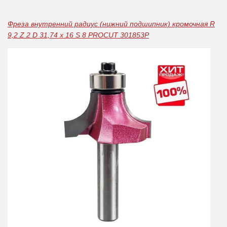
Фреза внутренний радиус (нижний подшипник) кромочная R
9,2 Z 2 D 31,74 x 16 S 8 PROCUT 301853P