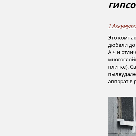
гипсо
1 Аккумуля
Это компа
дюбели до 
А·ч и отл
многослой
плитке). С
пылеудале
аппарат в