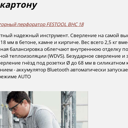
картону
торный перфоратор FESTOOL BHC 18
ктный надежный инструмент. Сверление на самой вы
18 мм в бетоне, камне и кирпиче. Вес всего 2,5 кг вме
ичная балансировка облегчают внутреннюю отделку п
ной теплоизоляции (WDVS). Безударное сверление и 
верление гнёзд под розетки Ø до 68 мм в силикатном 
нием - аккумулятор Bluetooth автоматически запуск
 режиме AUTO