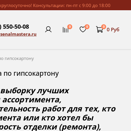
руглосуточно! Консультации: пн-пт с 9:00 до 18:00
) 550-50-08
0
0
0
0 Руб
rsenalmastera.ru
по гипсокартону
 по гипсокартону
м выборку лучших
 ассортимента,
льность работ для тех, кто
мента или кто хотел бы
ость отделки (ремонта),