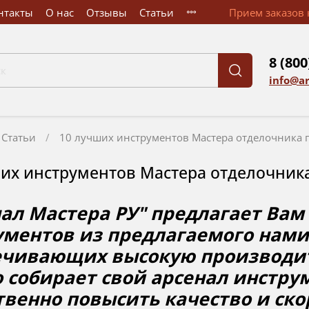
нтакты
О нас
Отзывы
Статьи
Прием заказов к
8 (800
info@a
Статьи
10 лучших инструментов Мастера отделочника 
их инструментов Мастера отделочника
нал Мастера РУ" предлагает Ва
ументов из предлагаемого нами
ечивающих высокую производите
 собирает свой арсенал инстру
венно повысить качество и скор