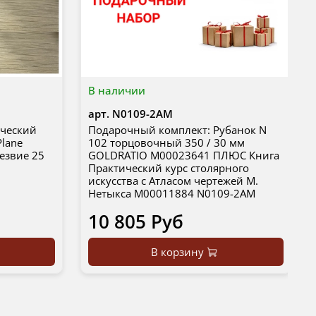
В наличии
арт.
N0109-2AM
ический
Подарочный комплект: Рубанок N
Plane
102 торцовочный 350 / 30 мм
лезвие 25
GOLDRATIO М00023641 ПЛЮС Книга
Практический курс столярного
искусства с Атласом чертежей М.
Нетыкса М00011884 N0109-2AM
10 805 Руб
В корзину