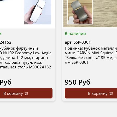
и
В наличии
24152
арт.
SSP-0301
 Рубанок фартучный
Новинка! Рубанок металл
O №102 Economy Low Angle
мини GARVIN Mini Squirrel 
ne, длина 142 мм, ширина
"Белка без хвоста" 85 мм, 
м, колодка чугун, нож
мм SSP-0301
нтальная сталь М00024152
 Руб
950 Руб
В корзину
В корзину