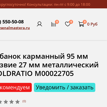
руглосуточно! Консультации: пн-пт с 9:00 до 18:00
) 550-50-08
0
0
0
0 Руб
rsenalmastera.ru
банок карманный 95 мм
звие 27 мм металлический
OLDRATIO М00022705
комендуем
Уведомить / заказать
(0)