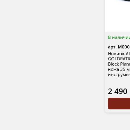
В наличи
арт.
М000
Новинка!
GOLDRATI
Block Pla
ножа 35 м
инструме
2 490