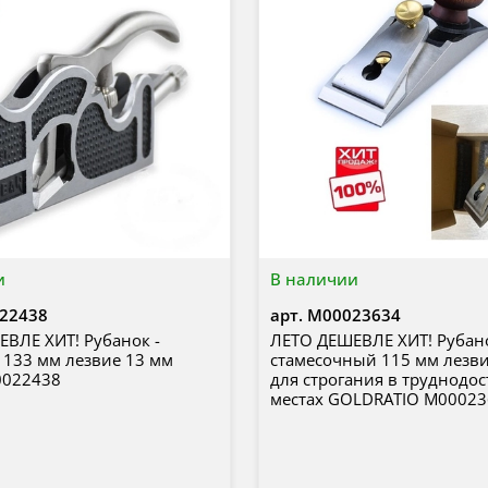
и
В наличии
22438
арт.
М00023634
ВЛЕ ХИТ! Рубанок -
ЛЕТО ДЕШЕВЛЕ ХИТ! Рубан
 133 мм лезвие 13 мм
стамесочный 115 мм лезв
0022438
для строгания в труднодо
местах GOLDRATIO М0002