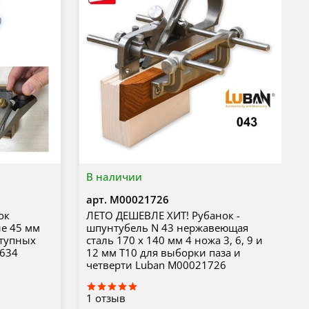
В наличии
арт.
М00021726
ок
ЛЕТО ДЕШЕВЛЕ ХИТ! Рубанок -
ие 45 мм
шпунтубель N 43 нержавеющая
ступных
сталь 170 х 140 мм 4 ножа 3, 6, 9 и
3634
12 мм T10 для выборки паза и
четверти Luban М00021726
1
отзыв