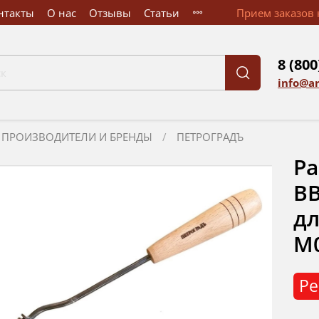
нтакты
О нас
Отзывы
Статьи
Прием заказов к
8 (800
info@a
ПРОИЗВОДИТЕЛИ И БРЕНДЫ
ПЕТРОГРАДЪ
Ра
BB
дл
М
Ре