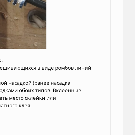
ж.
рекрещивающихся в виде ромбов линий
ой насадкой (ранее насадка
садками обоих типов. Вклеенные
реть место склейки или
атного клея.