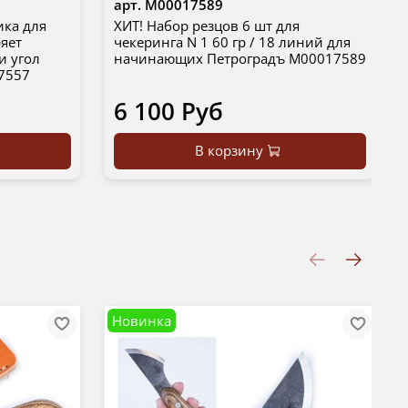
арт.
М00017589
ика для
ХИТ! Набор резцов 6 шт для
ряет
чекеринга N 1 60 гр / 18 линий для
и угол
начинающих Петроградъ М00017589
7557
6 100 Руб
В корзину
Новинка