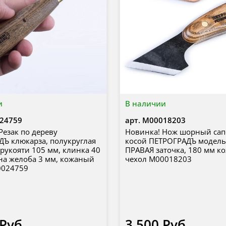
и
В наличии
24759
арт.
М00018203
Резак по дереву
Новинка! Нож шорный са
Ъ клюкарза, полукруглая
косой ПЕТРОГРАДЪ модель
 рукояти 105 мм, клинка 40
ПРАВАЯ заточка, 180 мм 
на желоба 3 мм, кожаный
чехол М00018203
0024759
 Руб
3 500 Руб