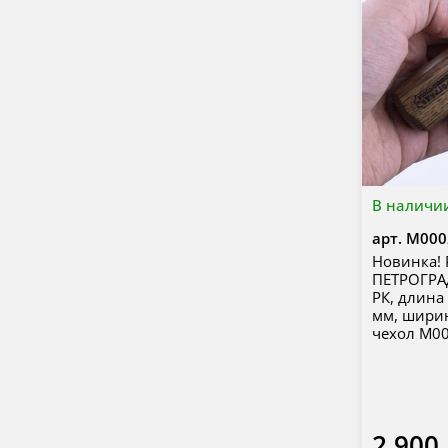
В наличи
арт.
М000
Новинка! 
ПЕТРОГРАД
РК, длина
мм, шири
чехол М0
2 900