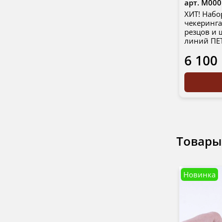
арт.
М000
ХИТ! Набо
чекеринг
резцов и 
линий ПЕ
6 100
Товары
Новинка