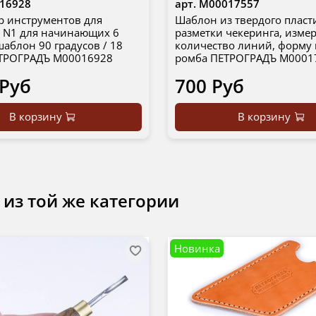
16928
арт.
М00017557
р инструментов для
Шаблон из твердого пласт
а N1 для начинающих 6
разметки чекеринга, изме
шаблон 90 градусов / 18
количество линий, форму 
ТРОГРАДЪ М00016928
ромба ПЕТРОГРАДЪ М0001
 Руб
700 Руб
В корзину
В корзину
 из той же категории
Новинка