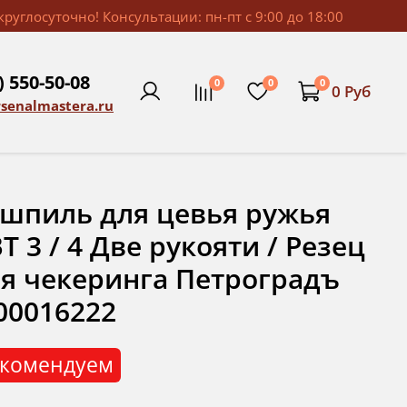
руглосуточно! Консультации: пн-пт с 9:00 до 18:00
) 550-50-08
0
0
0
0 Руб
rsenalmastera.ru
шпиль для цевья ружья
T 3 / 4 Две рукояти / Резец
я чекеринга Петроградъ
00016222
комендуем